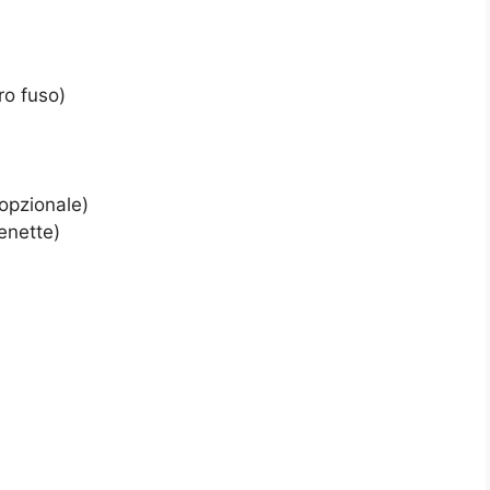
ro fuso)
(opzionale)
enette)