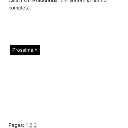
Clicca su “
Prossimo
»” per vedere la ricetta
completa.
Prossima »
Pages:
1
2
3